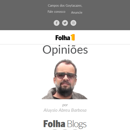
Campos dos Goytacazes,
Fale conosco
Anuncie
Opiniões
por
Aluysio Abreu Barbosa