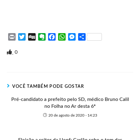
P
T
D
E
F
W
M
S
r
w
i
v
a
h
e
h
i
i
g
e
c
a
s
a
0
n
t
g
r
e
t
s
r
t
t
n
b
s
e
e
e
o
o
A
n
r
t
o
p
g
VOCÊ TAMBÉM PODE GOSTAR
e
k
p
e
r
Pré-candidato a prefeito pelo SD, médico Bruno Calil
no Folha no Ar desta 6ª
20 de agosto de 2020 - 14:23