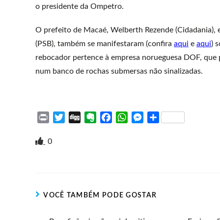
o presidente da Ompetro.
O prefeito de Macaé, Welberth Rezende (Cidadania), e
(PSB), também se manifestaram (confira
aqui
e
aqui
) 
rebocador pertence à empresa norueguesa DOF, que pr
num banco de rochas submersas não sinalizadas.
P
T
D
E
F
W
M
S
r
w
i
v
a
h
e
h
i
i
g
e
c
a
s
a
0
n
t
g
r
e
t
s
r
t
t
n
b
s
e
e
e
o
o
A
n
r
t
o
p
g
VOCÊ TAMBÉM PODE GOSTAR
e
k
p
e
r