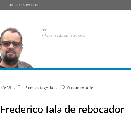
Fale conosco
Anuncie
por
Aluysio Abreu Barbosa
 10:39
Sem categoria
0 comentário
Frederico fala de rebocador