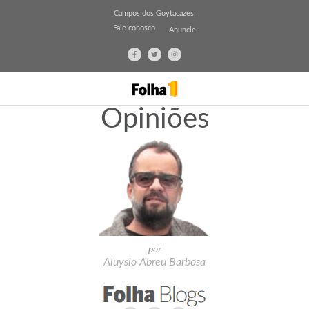
Campos dos Goytacazes,
Fale conosco
Anuncie
Opiniões
por
Aluysio Abreu Barbosa