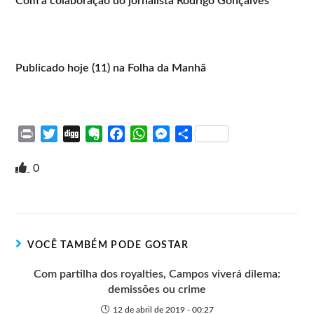
Com a colaboração do jornalista Rodrigo Gonçalves
Publicado hoje (11) na Folha da Manhã
P
T
D
E
F
W
M
S
r
w
i
v
a
h
e
h
i
i
g
e
c
a
s
a
0
n
t
g
r
e
t
s
r
t
t
n
b
s
e
e
e
o
o
A
n
r
t
o
p
g
VOCÊ TAMBÉM PODE GOSTAR
e
k
p
e
r
Com partilha dos royalties, Campos viverá dilema:
demissões ou crime
12 de abril de 2019 - 00:27