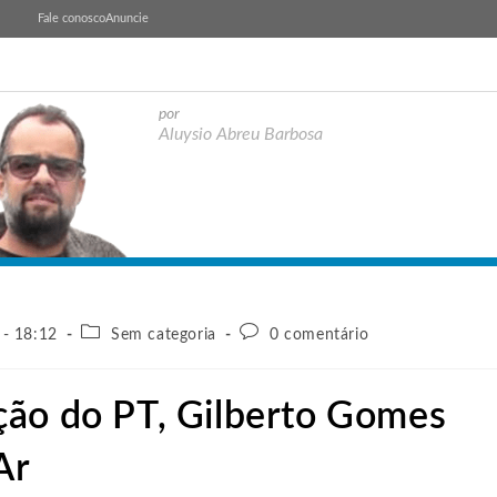
Fale conosco
Anuncie
por
Aluysio Abreu Barbosa
 - 18:12
Sem categoria
0 comentário
ção do PT, Gilberto Gomes
Ar