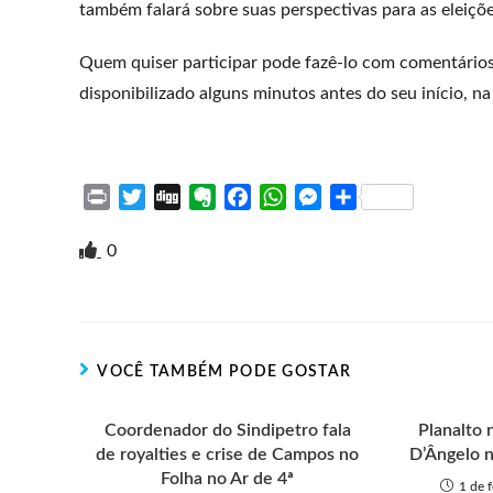
também falará sobre suas perspectivas para as eleiç
Quem quiser participar pode fazê-lo com comentários
disponibilizado alguns minutos antes do seu início, n
P
T
D
E
F
W
M
S
r
w
i
v
a
h
e
h
i
i
g
e
c
a
s
a
0
n
t
g
r
e
t
s
r
t
t
n
b
s
e
e
e
o
o
A
n
r
t
o
p
g
VOCÊ TAMBÉM PODE GOSTAR
e
k
p
e
r
Coordenador do Sindipetro fala
Planalto 
de royalties e crise de Campos no
D’Ângelo n
Folha no Ar de 4ª
1 de 