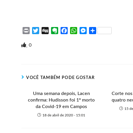
P
T
D
E
F
W
M
S
r
w
i
v
a
h
e
h
i
i
g
e
c
a
s
a
0
n
t
g
r
e
t
s
r
t
t
n
b
s
e
e
e
o
o
A
n
r
t
o
p
g
VOCÊ TAMBÉM PODE GOSTAR
e
k
p
e
r
Uma semana depois, Lacen
Corte nos 
confirma: Hudisson foi 1º morto
quatro ne
da Covid-19 em Campos
15 de
18 de abril de 2020 - 15:01