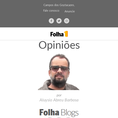
Campos dos Goytacazes,
Fale conosco
Anuncie
Opiniões
por
Aluysio Abreu Barbosa