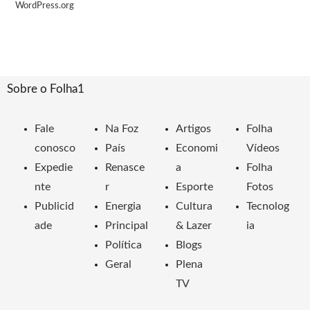
WordPress.org
Sobre o Folha1
Fale
Na Foz
Artigos
Folha
conosco
País
Economi
Vídeos
Expedie
Renasce
a
Folha
nte
r
Esporte
Fotos
Publicid
Energia
Cultura
Tecnolog
ade
Principal
& Lazer
ia
Política
Blogs
Geral
Plena
TV