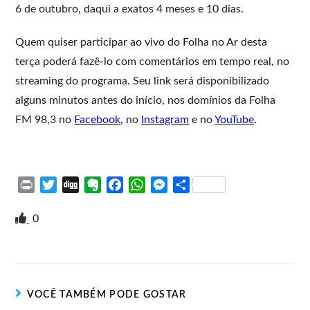
6 de outubro, daqui a exatos 4 meses e 10 dias.
Quem quiser participar ao vivo do Folha no Ar desta
terça poderá fazê-lo com comentários em tempo real, no
streaming do programa. Seu link será disponibilizado
alguns minutos antes do início, nos domínios da Folha
FM 98,3 no
Facebook
, no
Instagram
e no
YouTube
.
P
T
D
E
F
W
M
S
r
w
i
v
a
h
e
h
i
i
g
e
c
a
s
a
0
n
t
g
r
e
t
s
r
t
t
n
b
s
e
e
e
o
o
A
n
r
t
o
p
g
VOCÊ TAMBÉM PODE GOSTAR
e
k
p
e