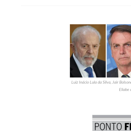
Luiz Inácio Lula da Silva, Jair Bols
Eliabe 