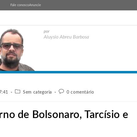
Fale conosco
Anuncie
por
Aluysio Abreu Barbosa
7:41
Sem categoria
0 comentário
rno de Bolsonaro, Tarcísio e