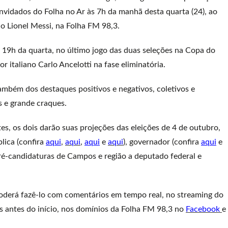
nvidados do Folha no Ar às 7h da manhã desta quarta (24), ao
no Lionel Messi, na Folha FM 98,3.
s 19h da quarta, no último jogo das duas seleções na Copa do
 italiano Carlo Ancelotti na fase eliminatória.
ambém dos destaques positivos e negativos, coletivos e
s e grande craques.
tes, os dois darão suas projeções das eleições de 4 de outubro,
lica (confira
aqui
,
aqui
,
aqui
e
aqui
), governador (confira
aqui
e
pré-candidaturas de Campos e região a deputado federal e
poderá fazê-lo com comentários em tempo real, no streaming do
os antes do início, nos domínios da Folha FM 98,3 no
Facebook
e